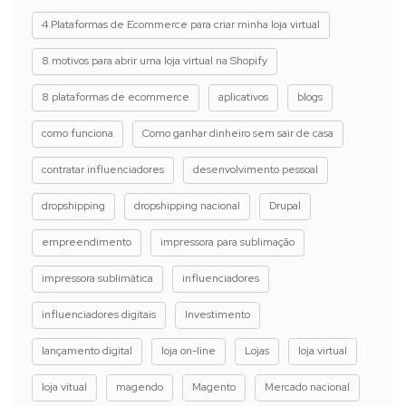
4 Plataformas de Ecommerce para criar minha loja virtual
8 motivos para abrir uma loja virtual na Shopify
8 plataformas de ecommerce
aplicativos
blogs
como funciona
Como ganhar dinheiro sem sair de casa
contratar influenciadores
desenvolvimento pessoal
dropshipping
dropshipping nacional
Drupal
empreendimento
impressora para sublimação
impressora sublimática
influenciadores
influenciadores digitais
Investimento
lançamento digital
loja on-line
Lojas
loja virtual
loja vitual
magendo
Magento
Mercado nacional