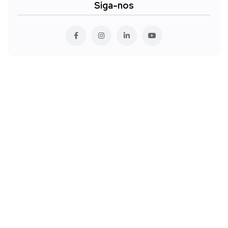
Siga-nos
Quem somos
Contato
Seja afiliado
Fórum
Blog
© 2024 Todos os direitos reservados