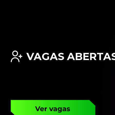
VAGAS ABERTA
Faça parte da nossa equipe e venha para
empreender.com.br, onde nossos valores são
união, inovação, liberdade e honestidade
.