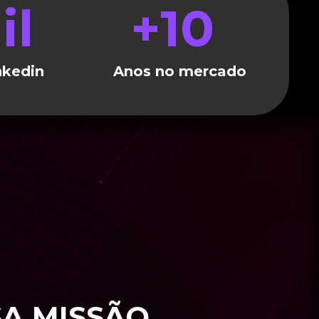
il
+
10
nkedin
Anos no mercado
A MISSÃO