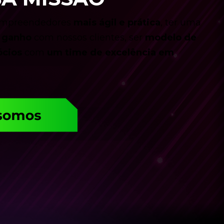
 empreendedores
mais ágil e prática
, ter uma
e ganho
com nossos clientes, ser
modelo de
ócios
com
um time de excelência em