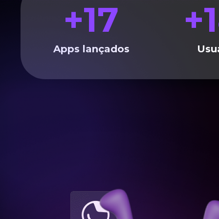
+
17
+
Apps lançados
Usu