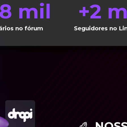
18
 mil
+
2
 m
ários no fórum
Seguidores no Li
NOSS