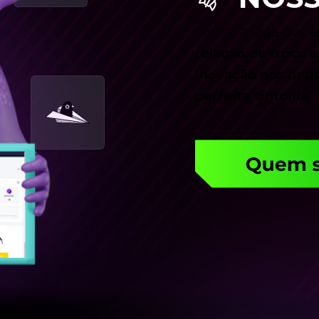
Tornar a vida dos
relação de troca 
inovação nos neg
perfeita sintonia
.