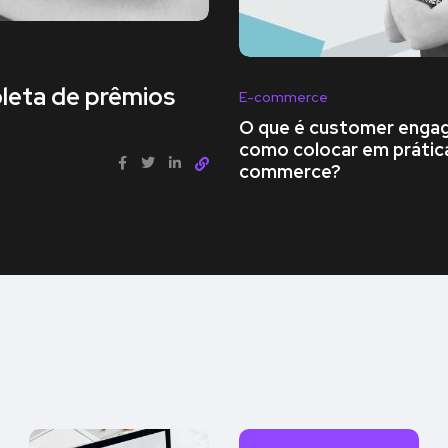
oleta de prêmios
E-commerce
O que é customer enga
como colocar em prátic
commerce?