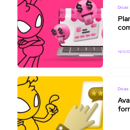
Dicas
Pla
com
14/11/2
Dicas
Ava
for