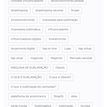
contratar influenciadores
desenvolvimento pessoal
dropshipping
dropshipping nacional
Drupal
empreendimento
impressora para sublimação
impressora sublimática
influenciadores
influenciadores digitais
Investimento
lançamento digital
loja on-line
Lojas
loja virtual
loja vitual
magendo
Magento
Mercado nacional
MÁQUINA DE SUBLIMAÇÃO
Oberlo
O QUE É SUBLIMAÇÃO
O que é Oberlo?
O que é sublimação de camisetas?
plataforma de ecommerce
Shopify
sites
social media
Sublimaática
sublimação
tecidos