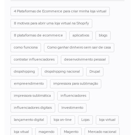
4 Plataformas de Ecommerce para criar minha loja virtual
8 motivos para abrir uma loja virtual na Shopify
8 plataformas de ecommerce
aplicativos
blogs
como funciona
Como ganhar dinheiro sem sair de casa
contratar influenciadores
desenvolvimento pessoal
dropshipping
dropshipping nacional
Drupal
empreendimento
impressora para sublimação
impressora sublimática
influenciadores
influenciadores digitais
Investimento
lançamento digital
loja on-line
Lojas
loja virtual
loja vitual
magendo
Magento
Mercado nacional