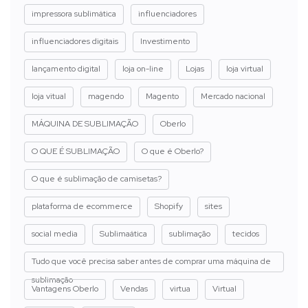
impressora sublimática
influenciadores
influenciadores digitais
Investimento
lançamento digital
loja on-line
Lojas
loja virtual
loja vitual
magendo
Magento
Mercado nacional
MÁQUINA DE SUBLIMAÇÃO
Oberlo
O QUE É SUBLIMAÇÃO
O que é Oberlo?
O que é sublimação de camisetas?
plataforma de ecommerce
Shopify
sites
social media
Sublimaática
sublimação
tecidos
Tudo que você precisa saber antes de comprar uma máquina de
sublimação
Vantagens Oberlo
Vendas
virtua
Virtual