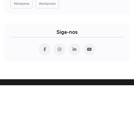
Wordpess
Wordpress
Siga-nos
Quem somos
Contato
Seja afiliado
Fórum
Blog