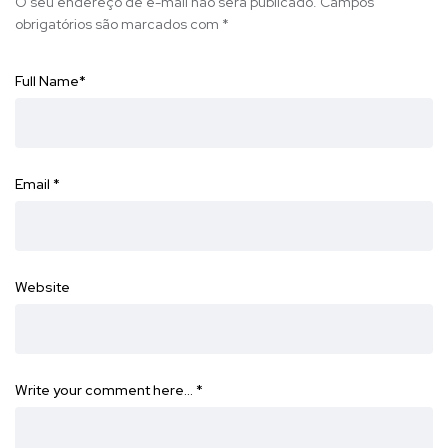
O seu endereço de e-mail não será publicado.
Campos
obrigatórios são marcados com
*
Full Name
*
Email
*
Website
Write your comment here…
*