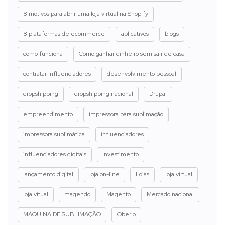
8 motivos para abrir uma loja virtual na Shopify
8 plataformas de ecommerce
aplicativos
blogs
como funciona
Como ganhar dinheiro sem sair de casa
contratar influenciadores
desenvolvimento pessoal
dropshipping
dropshipping nacional
Drupal
empreendimento
impressora para sublimação
impressora sublimática
influenciadores
influenciadores digitais
Investimento
lançamento digital
loja on-line
Lojas
loja virtual
loja vitual
magendo
Magento
Mercado nacional
MÁQUINA DE SUBLIMAÇÃO
Oberlo