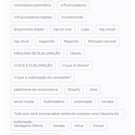
impressora sublimática
influenciadores
influenciadores digitais
Investimento
lançamento digital
loja on-line
Lojas
loja virtual
loja vitual
magendo
Magento
Mercado nacional
MÁQUINA DE SUBLIMAÇÃO
Oberlo
O QUE É SUBLIMAÇÃO
O que é Oberlo?
O que é sublimação de camisetas?
plataforma de ecommerce
Shopify
sites
social media
Sublimaática
sublimação
tecidos
Tudo que você precisa saber antes de comprar uma máquina de
sublimação
Vantagens Oberlo
Vendas
virtua
Virtual