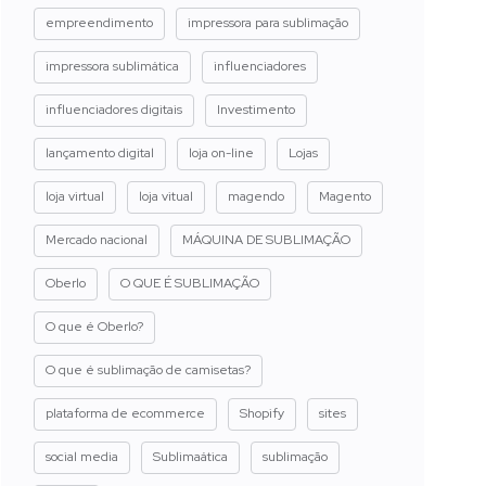
empreendimento
impressora para sublimação
impressora sublimática
influenciadores
influenciadores digitais
Investimento
lançamento digital
loja on-line
Lojas
loja virtual
loja vitual
magendo
Magento
Mercado nacional
MÁQUINA DE SUBLIMAÇÃO
Oberlo
O QUE É SUBLIMAÇÃO
O que é Oberlo?
O que é sublimação de camisetas?
plataforma de ecommerce
Shopify
sites
social media
Sublimaática
sublimação