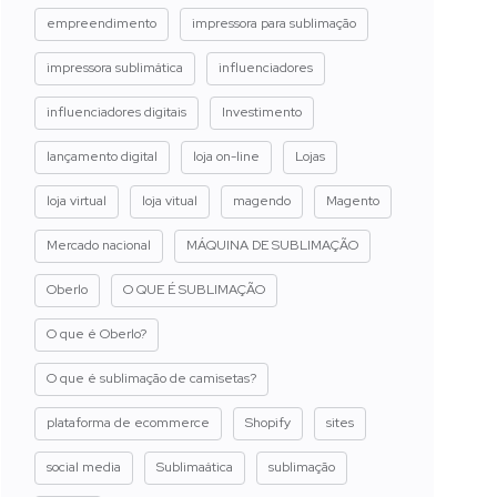
empreendimento
impressora para sublimação
impressora sublimática
influenciadores
influenciadores digitais
Investimento
lançamento digital
loja on-line
Lojas
loja virtual
loja vitual
magendo
Magento
Mercado nacional
MÁQUINA DE SUBLIMAÇÃO
Oberlo
O QUE É SUBLIMAÇÃO
O que é Oberlo?
O que é sublimação de camisetas?
plataforma de ecommerce
Shopify
sites
social media
Sublimaática
sublimação