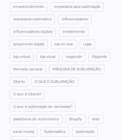
empreendimento
impressora para sublimação
impressora sublimática
influenciadores
influenciadores digitais
Investimento
lançamento digital
loja on-line
Lojas
loja virtual
loja vitual
magendo
Magento
Mercado nacional
MÁQUINA DE SUBLIMAÇÃO
Oberlo
O QUE É SUBLIMAÇÃO
O que é Oberlo?
O que é sublimação de camisetas?
plataforma de ecommerce
Shopify
sites
social media
Sublimaática
sublimação