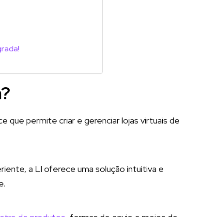
grada!
a
a?
ue permite criar e gerenciar lojas virtuais de
ente, a LI oferece uma solução intuitiva e
e.