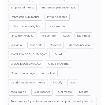
empreendimento
impressora para sublimação
impressora sublimática
influenciadores
influenciadores digitais
Investimento
lançamento digital
loja on-line
Lojas
loja virtual
loja vitual
magendo
Magento
Mercado nacional
MÁQUINA DE SUBLIMAÇÃO
Oberlo
O QUE É SUBLIMAÇÃO
O que é Oberlo?
O que é sublimação de camisetas?
plataforma de ecommerce
Shopify
sites
social media
Sublimaática
sublimação
tecidos
Tudo que você precisa saber antes de comprar uma máquina de