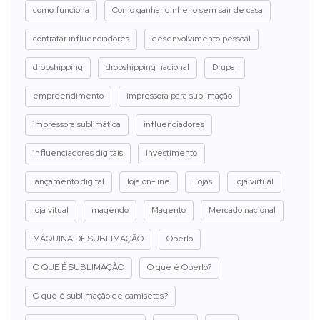
como funciona
Como ganhar dinheiro sem sair de casa
contratar influenciadores
desenvolvimento pessoal
dropshipping
dropshipping nacional
Drupal
empreendimento
impressora para sublimação
impressora sublimática
influenciadores
influenciadores digitais
Investimento
lançamento digital
loja on-line
Lojas
loja virtual
loja vitual
magendo
Magento
Mercado nacional
MÁQUINA DE SUBLIMAÇÃO
Oberlo
O QUE É SUBLIMAÇÃO
O que é Oberlo?
O que é sublimação de camisetas?