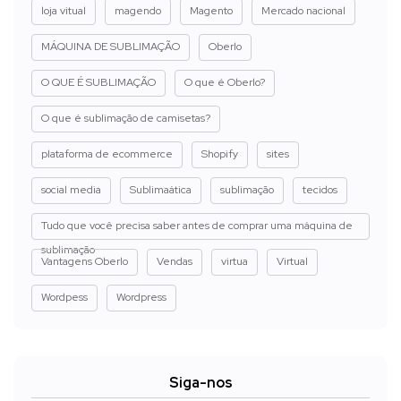
loja vitual
magendo
Magento
Mercado nacional
MÁQUINA DE SUBLIMAÇÃO
Oberlo
O QUE É SUBLIMAÇÃO
O que é Oberlo?
O que é sublimação de camisetas?
plataforma de ecommerce
Shopify
sites
social media
Sublimaática
sublimação
tecidos
Tudo que você precisa saber antes de comprar uma máquina de
sublimação
Vantagens Oberlo
Vendas
virtua
Virtual
Wordpess
Wordpress
Siga-nos