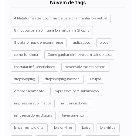
Nuvem de tags
4 Plataformas de Ecommerce para criar minha loja virtual
8 motivos para abrir uma loja virtual na Shopify
8 plataformas de ecommerce
aplicativos
blogs
como funciona
Como ganhar dinheiro sem sair de casa
contratar influenciadores
desenvolvimento pessoal
dropshipping
dropshipping nacional
Drupal
empreendimento
impressora para sublimação
impressora sublimática
influenciadores
influenciadores digitais
Investimento
lançamento digital
loja on-line
Lojas
loja virtual