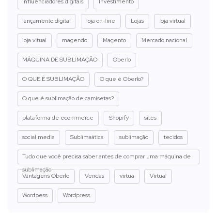
influenciadores digitais
Investimento
lançamento digital
loja on-line
Lojas
loja virtual
loja vitual
magendo
Magento
Mercado nacional
MÁQUINA DE SUBLIMAÇÃO
Oberlo
O QUE É SUBLIMAÇÃO
O que é Oberlo?
O que é sublimação de camisetas?
plataforma de ecommerce
Shopify
sites
social media
Sublimaática
sublimação
tecidos
Tudo que você precisa saber antes de comprar uma máquina de
sublimação
Vantagens Oberlo
Vendas
virtua
Virtual
Wordpess
Wordpress