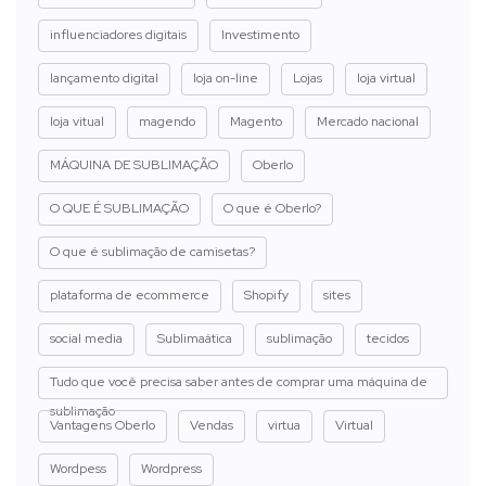
influenciadores digitais
Investimento
lançamento digital
loja on-line
Lojas
loja virtual
loja vitual
magendo
Magento
Mercado nacional
MÁQUINA DE SUBLIMAÇÃO
Oberlo
O QUE É SUBLIMAÇÃO
O que é Oberlo?
O que é sublimação de camisetas?
plataforma de ecommerce
Shopify
sites
social media
Sublimaática
sublimação
tecidos
Tudo que você precisa saber antes de comprar uma máquina de
sublimação
Vantagens Oberlo
Vendas
virtua
Virtual
Wordpess
Wordpress