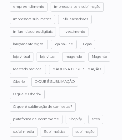
empreendimento
impressora para sublimação
impressora sublimática
influenciadores
influenciadores digitais
Investimento
lançamento digital
loja on-line
Lojas
loja virtual
loja vitual
magendo
Magento
Mercado nacional
MÁQUINA DE SUBLIMAÇÃO
Oberlo
O QUE É SUBLIMAÇÃO
O que é Oberlo?
O que é sublimação de camisetas?
plataforma de ecommerce
Shopify
sites
social media
Sublimaática
sublimação