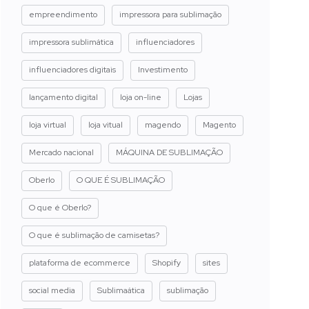
empreendimento
impressora para sublimação
impressora sublimática
influenciadores
influenciadores digitais
Investimento
lançamento digital
loja on-line
Lojas
loja virtual
loja vitual
magendo
Magento
Mercado nacional
MÁQUINA DE SUBLIMAÇÃO
Oberlo
O QUE É SUBLIMAÇÃO
O que é Oberlo?
O que é sublimação de camisetas?
plataforma de ecommerce
Shopify
sites
social media
Sublimaática
sublimação