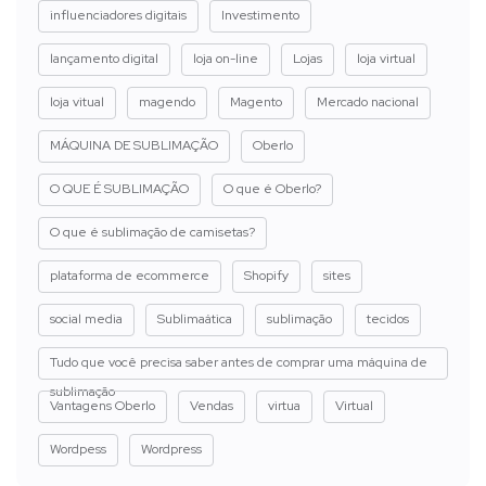
influenciadores digitais
Investimento
lançamento digital
loja on-line
Lojas
loja virtual
loja vitual
magendo
Magento
Mercado nacional
MÁQUINA DE SUBLIMAÇÃO
Oberlo
O QUE É SUBLIMAÇÃO
O que é Oberlo?
O que é sublimação de camisetas?
plataforma de ecommerce
Shopify
sites
social media
Sublimaática
sublimação
tecidos
Tudo que você precisa saber antes de comprar uma máquina de
sublimação
Vantagens Oberlo
Vendas
virtua
Virtual
Wordpess
Wordpress