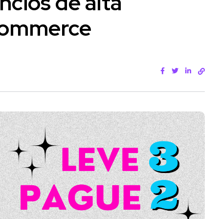
cios de alta
-commerce