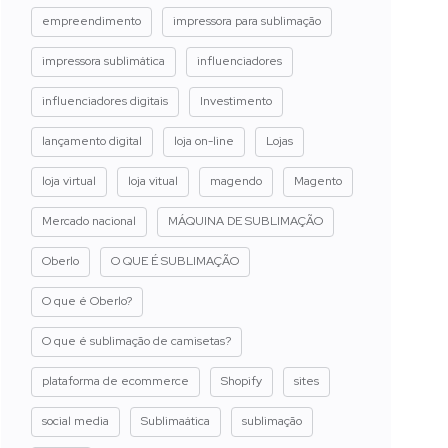
empreendimento
impressora para sublimação
impressora sublimática
influenciadores
influenciadores digitais
Investimento
lançamento digital
loja on-line
Lojas
loja virtual
loja vitual
magendo
Magento
Mercado nacional
MÁQUINA DE SUBLIMAÇÃO
Oberlo
O QUE É SUBLIMAÇÃO
O que é Oberlo?
O que é sublimação de camisetas?
plataforma de ecommerce
Shopify
sites
social media
Sublimaática
sublimação