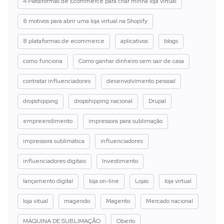
4 Plataformas de Ecommerce para criar minha loja virtual
8 motivos para abrir uma loja virtual na Shopify
8 plataformas de ecommerce
aplicativos
blogs
como funciona
Como ganhar dinheiro sem sair de casa
contratar influenciadores
desenvolvimento pessoal
dropshipping
dropshipping nacional
Drupal
empreendimento
impressora para sublimação
impressora sublimática
influenciadores
influenciadores digitais
Investimento
lançamento digital
loja on-line
Lojas
loja virtual
loja vitual
magendo
Magento
Mercado nacional
MÁQUINA DE SUBLIMAÇÃO
Oberlo