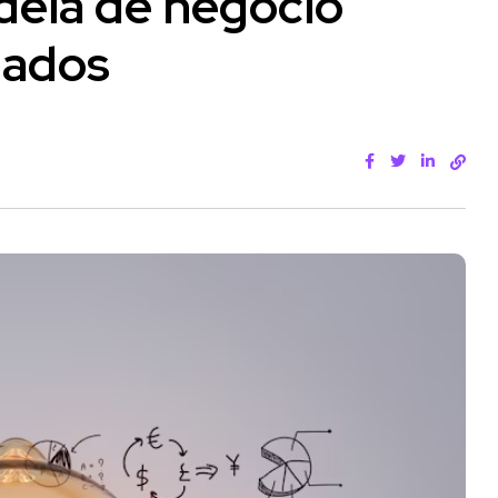
deia de negócio
dados