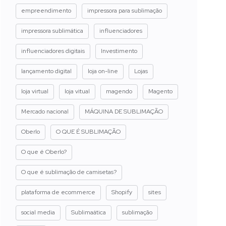
empreendimento
impressora para sublimação
impressora sublimática
influenciadores
influenciadores digitais
Investimento
lançamento digital
loja on-line
Lojas
loja virtual
loja vitual
magendo
Magento
Mercado nacional
MÁQUINA DE SUBLIMAÇÃO
Oberlo
O QUE É SUBLIMAÇÃO
O que é Oberlo?
O que é sublimação de camisetas?
plataforma de ecommerce
Shopify
sites
social media
Sublimaática
sublimação