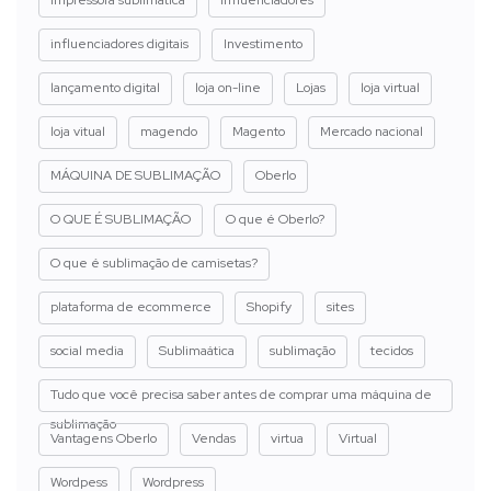
influenciadores digitais
Investimento
lançamento digital
loja on-line
Lojas
loja virtual
loja vitual
magendo
Magento
Mercado nacional
MÁQUINA DE SUBLIMAÇÃO
Oberlo
O QUE É SUBLIMAÇÃO
O que é Oberlo?
O que é sublimação de camisetas?
plataforma de ecommerce
Shopify
sites
social media
Sublimaática
sublimação
tecidos
Tudo que você precisa saber antes de comprar uma máquina de
sublimação
Vantagens Oberlo
Vendas
virtua
Virtual
Wordpess
Wordpress