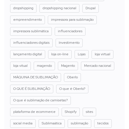
dropshipping
dropshipping nacional
Drupal
empreendimento
impressora para sublimação
impressora sublimática
influenciadores
influenciadores digitais
Investimento
lançamento digital
loja on-line
Lojas
loja virtual
loja vitual
magendo
Magento
Mercado nacional
MÁQUINA DE SUBLIMAÇÃO
Oberlo
O QUE É SUBLIMAÇÃO
O que é Oberlo?
O que é sublimação de camisetas?
plataforma de ecommerce
Shopify
sites
social media
Sublimaática
sublimação
tecidos