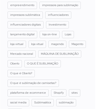
empreendimento
impressora para sublimação
impressora sublimática
influenciadores
influenciadores digitais
Investimento
lançamento digital
loja on-line
Lojas
loja virtual
loja vitual
magendo
Magento
Mercado nacional
MÁQUINA DE SUBLIMAÇÃO
Oberlo
O QUE É SUBLIMAÇÃO
O que é Oberlo?
O que é sublimação de camisetas?
plataforma de ecommerce
Shopify
sites
social media
Sublimaática
sublimação