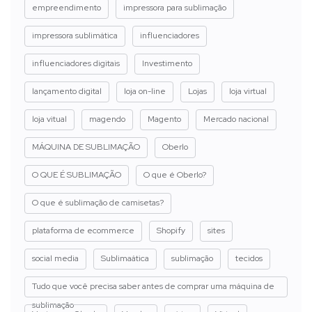
empreendimento
impressora para sublimação
impressora sublimática
influenciadores
influenciadores digitais
Investimento
lançamento digital
loja on-line
Lojas
loja virtual
loja vitual
magendo
Magento
Mercado nacional
MÁQUINA DE SUBLIMAÇÃO
Oberlo
O QUE É SUBLIMAÇÃO
O que é Oberlo?
O que é sublimação de camisetas?
plataforma de ecommerce
Shopify
sites
social media
Sublimaática
sublimação
tecidos
Tudo que você precisa saber antes de comprar uma máquina de
sublimação