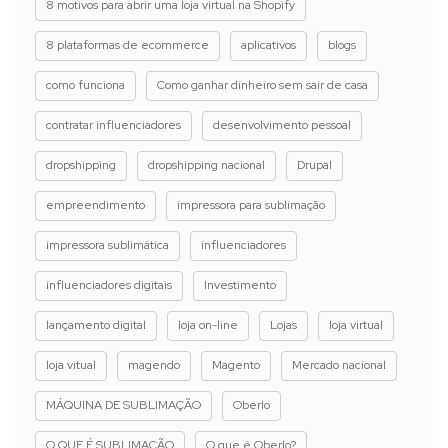
8 motivos para abrir uma loja virtual na Shopify
8 plataformas de ecommerce
aplicativos
blogs
como funciona
Como ganhar dinheiro sem sair de casa
contratar influenciadores
desenvolvimento pessoal
dropshipping
dropshipping nacional
Drupal
empreendimento
impressora para sublimação
impressora sublimática
influenciadores
influenciadores digitais
Investimento
lançamento digital
loja on-line
Lojas
loja virtual
loja vitual
magendo
Magento
Mercado nacional
MÁQUINA DE SUBLIMAÇÃO
Oberlo
O QUE É SUBLIMAÇÃO
O que é Oberlo?