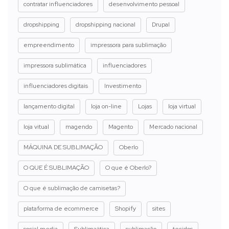
contratar influenciadores
desenvolvimento pessoal
dropshipping
dropshipping nacional
Drupal
empreendimento
impressora para sublimação
impressora sublimática
influenciadores
influenciadores digitais
Investimento
lançamento digital
loja on-line
Lojas
loja virtual
loja vitual
magendo
Magento
Mercado nacional
MÁQUINA DE SUBLIMAÇÃO
Oberlo
O QUE É SUBLIMAÇÃO
O que é Oberlo?
O que é sublimação de camisetas?
plataforma de ecommerce
Shopify
sites
social media
Sublimaática
sublimação
tecidos