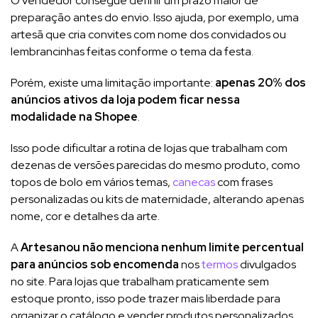
O vendedor consegue definir um prazo maior de
preparação antes do envio. Isso ajuda, por exemplo, uma
artesã que cria convites com nome dos convidados ou
lembrancinhas feitas conforme o tema da festa.
Porém, existe uma limitação importante:
apenas 20% dos
anúncios ativos da loja podem ficar nessa
modalidade na Shopee
.
Isso pode dificultar a rotina de lojas que trabalham com
dezenas de versões parecidas do mesmo produto, como
topos de bolo em vários temas,
canecas
com frases
personalizadas ou kits de maternidade, alterando apenas
nome, cor e detalhes da arte.
A
Artesanou não menciona nenhum limite percentual
para anúncios sob encomenda
nos
termos
divulgados
no site. Para lojas que trabalham praticamente sem
estoque pronto, isso pode trazer mais liberdade para
organizar o catálogo e vender produtos personalizados