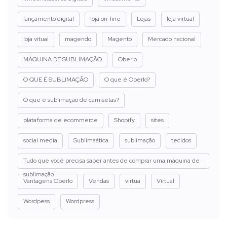
lançamento digital
loja on-line
Lojas
loja virtual
loja vitual
magendo
Magento
Mercado nacional
MÁQUINA DE SUBLIMAÇÃO
Oberlo
O QUE É SUBLIMAÇÃO
O que é Oberlo?
O que é sublimação de camisetas?
plataforma de ecommerce
Shopify
sites
social media
Sublimaática
sublimação
tecidos
Tudo que você precisa saber antes de comprar uma máquina de
sublimação
Vantagens Oberlo
Vendas
virtua
Virtual
Wordpess
Wordpress