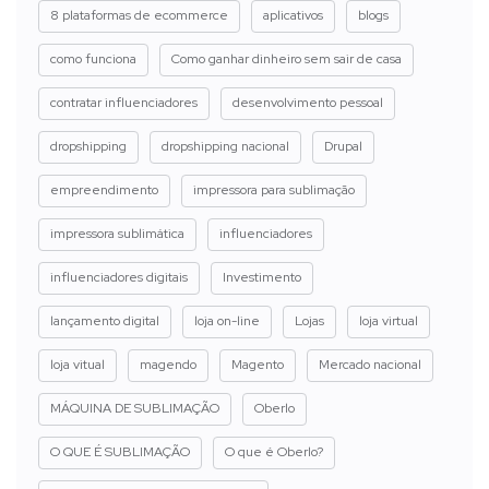
8 plataformas de ecommerce
aplicativos
blogs
como funciona
Como ganhar dinheiro sem sair de casa
contratar influenciadores
desenvolvimento pessoal
dropshipping
dropshipping nacional
Drupal
empreendimento
impressora para sublimação
impressora sublimática
influenciadores
influenciadores digitais
Investimento
lançamento digital
loja on-line
Lojas
loja virtual
loja vitual
magendo
Magento
Mercado nacional
MÁQUINA DE SUBLIMAÇÃO
Oberlo
O QUE É SUBLIMAÇÃO
O que é Oberlo?