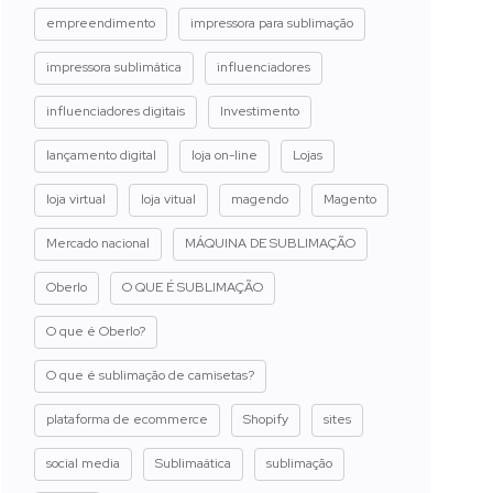
empreendimento
impressora para sublimação
impressora sublimática
influenciadores
influenciadores digitais
Investimento
lançamento digital
loja on-line
Lojas
loja virtual
loja vitual
magendo
Magento
Mercado nacional
MÁQUINA DE SUBLIMAÇÃO
Oberlo
O QUE É SUBLIMAÇÃO
O que é Oberlo?
O que é sublimação de camisetas?
plataforma de ecommerce
Shopify
sites
social media
Sublimaática
sublimação