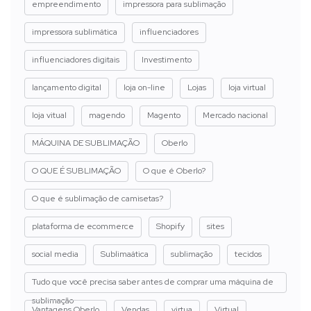
empreendimento
impressora para sublimação
impressora sublimática
influenciadores
influenciadores digitais
Investimento
lançamento digital
loja on-line
Lojas
loja virtual
loja vitual
magendo
Magento
Mercado nacional
MÁQUINA DE SUBLIMAÇÃO
Oberlo
O QUE É SUBLIMAÇÃO
O que é Oberlo?
O que é sublimação de camisetas?
plataforma de ecommerce
Shopify
sites
social media
Sublimaática
sublimação
tecidos
Tudo que você precisa saber antes de comprar uma máquina de
sublimação
Vantagens Oberlo
Vendas
virtua
Virtual