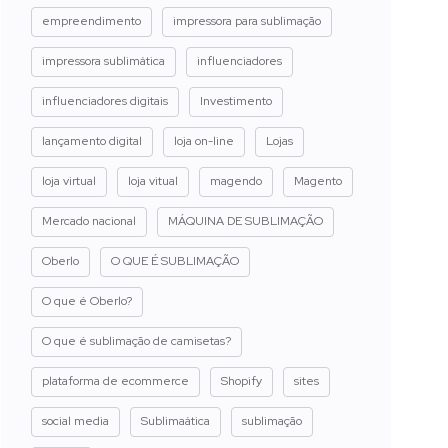
empreendimento
impressora para sublimação
impressora sublimática
influenciadores
influenciadores digitais
Investimento
lançamento digital
loja on-line
Lojas
loja virtual
loja vitual
magendo
Magento
Mercado nacional
MÁQUINA DE SUBLIMAÇÃO
Oberlo
O QUE É SUBLIMAÇÃO
O que é Oberlo?
O que é sublimação de camisetas?
plataforma de ecommerce
Shopify
sites
social media
Sublimaática
sublimação