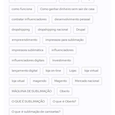
como funciona
Como ganhar dinheiro sem sair de casa
contratar influenciadores
desenvolvimento pessoal
dropshipping
dropshipping nacional
Drupal
empreendimento
impressora para sublimação
impressora sublimática
influenciadores
influenciadores digitais
Investimento
lançamento digital
loja on-line
Lojas
loja virtual
loja vitual
magendo
Magento
Mercado nacional
MÁQUINA DE SUBLIMAÇÃO
Oberlo
O QUE É SUBLIMAÇÃO
O que é Oberlo?
O que é sublimação de camisetas?