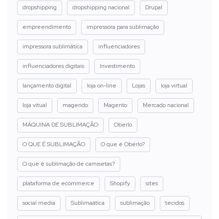
dropshipping
dropshipping nacional
Drupal
empreendimento
impressora para sublimação
impressora sublimática
influenciadores
influenciadores digitais
Investimento
lançamento digital
loja on-line
Lojas
loja virtual
loja vitual
magendo
Magento
Mercado nacional
MÁQUINA DE SUBLIMAÇÃO
Oberlo
O QUE É SUBLIMAÇÃO
O que é Oberlo?
O que é sublimação de camisetas?
plataforma de ecommerce
Shopify
sites
social media
Sublimaática
sublimação
tecidos