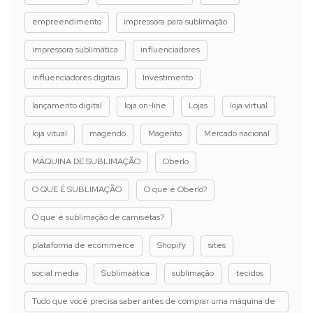
empreendimento
impressora para sublimação
impressora sublimática
influenciadores
influenciadores digitais
Investimento
lançamento digital
loja on-line
Lojas
loja virtual
loja vitual
magendo
Magento
Mercado nacional
MÁQUINA DE SUBLIMAÇÃO
Oberlo
O QUE É SUBLIMAÇÃO
O que é Oberlo?
O que é sublimação de camisetas?
plataforma de ecommerce
Shopify
sites
social media
Sublimaática
sublimação
tecidos
Tudo que você precisa saber antes de comprar uma máquina de