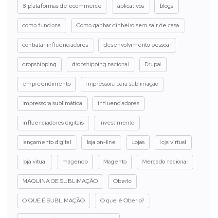
8 plataformas de ecommerce
aplicativos
blogs
como funciona
Como ganhar dinheiro sem sair de casa
contratar influenciadores
desenvolvimento pessoal
dropshipping
dropshipping nacional
Drupal
empreendimento
impressora para sublimação
impressora sublimática
influenciadores
influenciadores digitais
Investimento
lançamento digital
loja on-line
Lojas
loja virtual
loja vitual
magendo
Magento
Mercado nacional
MÁQUINA DE SUBLIMAÇÃO
Oberlo
O QUE É SUBLIMAÇÃO
O que é Oberlo?