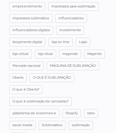
empreendimento
impressora para sublimação
impressora sublimática
influenciadores
influenciadores digitais
Investimento
lançamento digital
loja on-line
Lojas
loja virtual
loja vitual
magendo
Magento
Mercado nacional
MÁQUINA DE SUBLIMAÇÃO
Oberlo
O QUE É SUBLIMAÇÃO
O que é Oberlo?
O que é sublimação de camisetas?
plataforma de ecommerce
Shopify
sites
social media
Sublimaática
sublimação