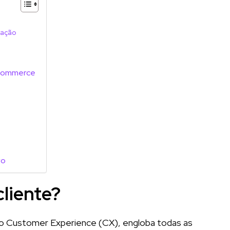
zação
-commerce
vo
cliente?
mo Customer Experience (CX), engloba todas as