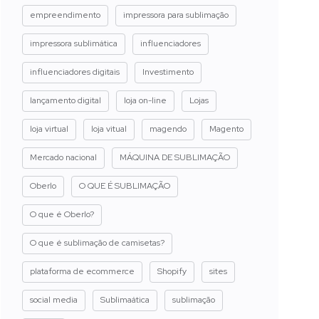
empreendimento
impressora para sublimação
impressora sublimática
influenciadores
influenciadores digitais
Investimento
lançamento digital
loja on-line
Lojas
loja virtual
loja vitual
magendo
Magento
Mercado nacional
MÁQUINA DE SUBLIMAÇÃO
Oberlo
O QUE É SUBLIMAÇÃO
O que é Oberlo?
O que é sublimação de camisetas?
plataforma de ecommerce
Shopify
sites
social media
Sublimaática
sublimação