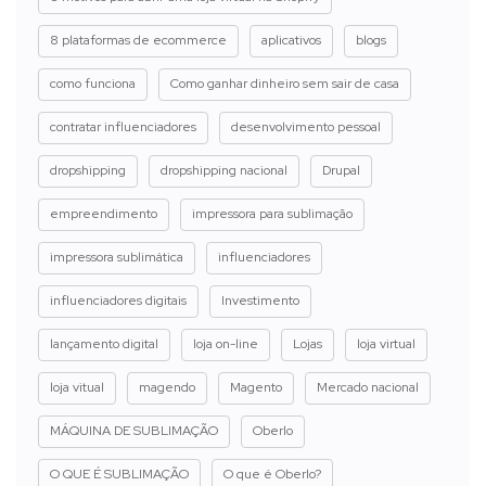
8 plataformas de ecommerce
aplicativos
blogs
como funciona
Como ganhar dinheiro sem sair de casa
contratar influenciadores
desenvolvimento pessoal
dropshipping
dropshipping nacional
Drupal
empreendimento
impressora para sublimação
impressora sublimática
influenciadores
influenciadores digitais
Investimento
lançamento digital
loja on-line
Lojas
loja virtual
loja vitual
magendo
Magento
Mercado nacional
MÁQUINA DE SUBLIMAÇÃO
Oberlo
O QUE É SUBLIMAÇÃO
O que é Oberlo?