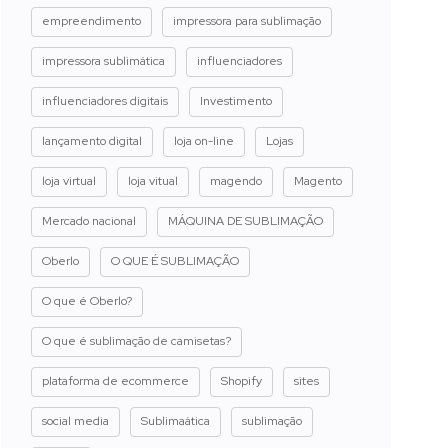
empreendimento
impressora para sublimação
impressora sublimática
influenciadores
influenciadores digitais
Investimento
lançamento digital
loja on-line
Lojas
loja virtual
loja vitual
magendo
Magento
Mercado nacional
MÁQUINA DE SUBLIMAÇÃO
Oberlo
O QUE É SUBLIMAÇÃO
O que é Oberlo?
O que é sublimação de camisetas?
plataforma de ecommerce
Shopify
sites
social media
Sublimaática
sublimação