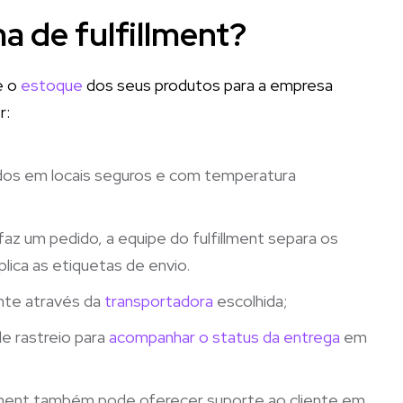
a de fulfillment?
e o
estoque
dos seus produtos para a empresa
r:
dos em locais seguros e com temperatura
faz um pedido, a equipe do fulfillment separa os
lica as etiquetas de envio.
ente através da
transportadora
escolhida;
de rastreio para
acompanhar o status da entrega
em
llment também pode oferecer suporte ao cliente em