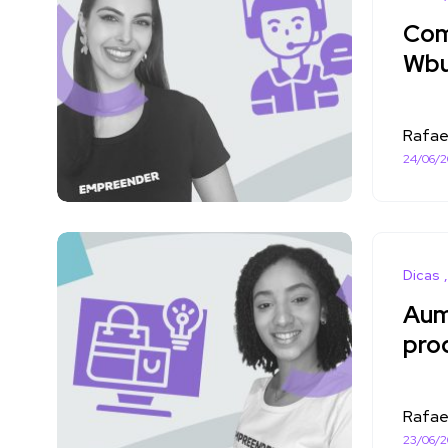
Com
Wb
Rafae
24/06/
Dicas
Aum
pro
Rafae
23/06/