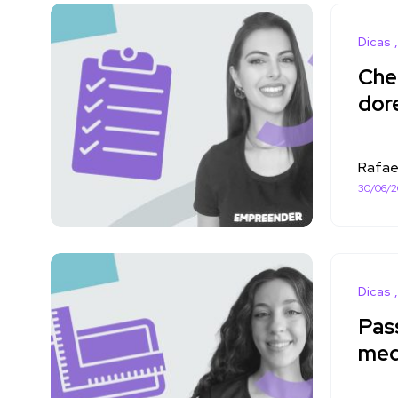
Dicas
Che
dor
Rafae
30/06/
Dicas
Pass
medi