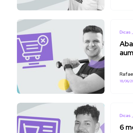
Dicas
Aba
aum
Rafae
18/06/2
Dicas
6 m