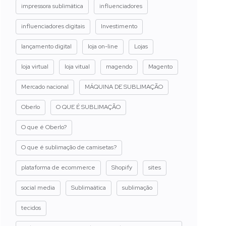
impressora sublimática
influenciadores
influenciadores digitais
Investimento
lançamento digital
loja on-line
Lojas
loja virtual
loja vitual
magendo
Magento
Mercado nacional
MÁQUINA DE SUBLIMAÇÃO
Oberlo
O QUE É SUBLIMAÇÃO
O que é Oberlo?
O que é sublimação de camisetas?
plataforma de ecommerce
Shopify
sites
social media
Sublimaática
sublimação
tecidos