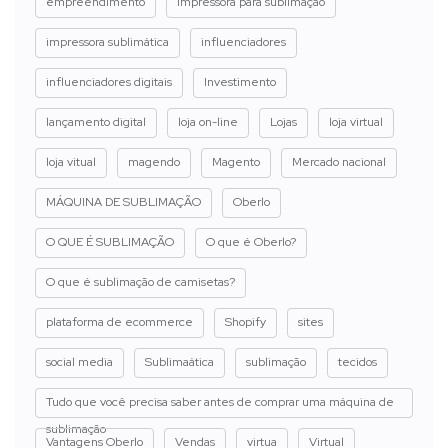
empreendimento
impressora para sublimação
impressora sublimática
influenciadores
influenciadores digitais
Investimento
lançamento digital
loja on-line
Lojas
loja virtual
loja vitual
magendo
Magento
Mercado nacional
MÁQUINA DE SUBLIMAÇÃO
Oberlo
O QUE É SUBLIMAÇÃO
O que é Oberlo?
O que é sublimação de camisetas?
plataforma de ecommerce
Shopify
sites
social media
Sublimaática
sublimação
tecidos
Tudo que você precisa saber antes de comprar uma máquina de
sublimação
Vantagens Oberlo
Vendas
virtua
Virtual