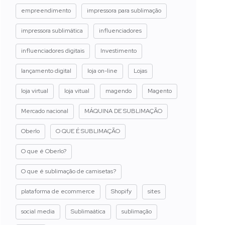
empreendimento
impressora para sublimação
impressora sublimática
influenciadores
influenciadores digitais
Investimento
lançamento digital
loja on-line
Lojas
loja virtual
loja vitual
magendo
Magento
Mercado nacional
MÁQUINA DE SUBLIMAÇÃO
Oberlo
O QUE É SUBLIMAÇÃO
O que é Oberlo?
O que é sublimação de camisetas?
plataforma de ecommerce
Shopify
sites
social media
Sublimaática
sublimação