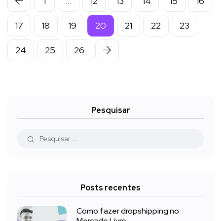
1
…
12
13
14
15
16
17
18
19
20
21
22
23
24
25
26
Pesquisar
Posts recentes
Como fazer dropshipping no
Mercado Livre