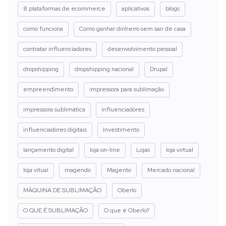
8 plataformas de ecommerce
aplicativos
blogs
como funciona
Como ganhar dinheiro sem sair de casa
contratar influenciadores
desenvolvimento pessoal
dropshipping
dropshipping nacional
Drupal
empreendimento
impressora para sublimação
impressora sublimática
influenciadores
influenciadores digitais
Investimento
lançamento digital
loja on-line
Lojas
loja virtual
loja vitual
magendo
Magento
Mercado nacional
MÁQUINA DE SUBLIMAÇÃO
Oberlo
O QUE É SUBLIMAÇÃO
O que é Oberlo?