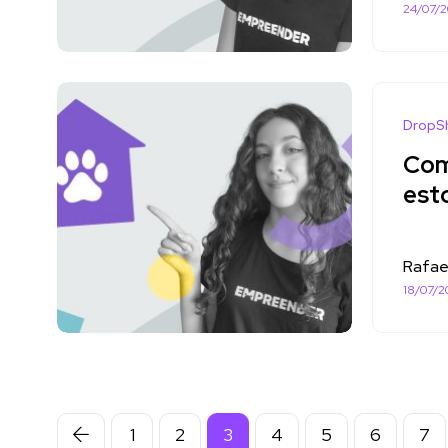
24/07/
DropS
Com
est
Rafae
18/07/2
1
2
3
4
5
6
7