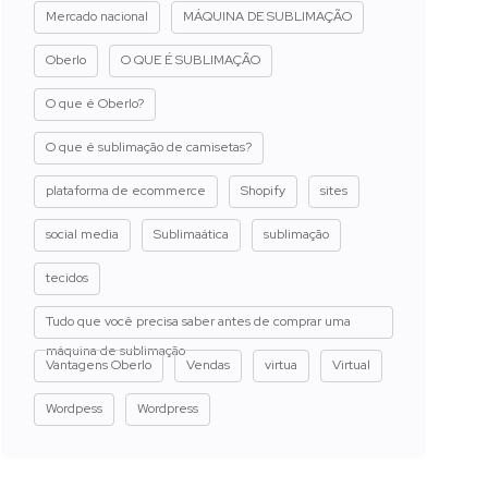
Mercado nacional
MÁQUINA DE SUBLIMAÇÃO
Oberlo
O QUE É SUBLIMAÇÃO
O que é Oberlo?
O que é sublimação de camisetas?
plataforma de ecommerce
Shopify
sites
social media
Sublimaática
sublimação
tecidos
Tudo que você precisa saber antes de comprar uma
máquina de sublimação
Vantagens Oberlo
Vendas
virtua
Virtual
Wordpess
Wordpress