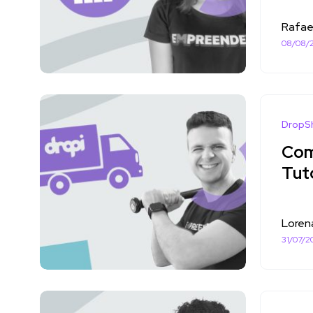
Rafae
08/08/
DropS
Com
Tut
Loren
31/07/2