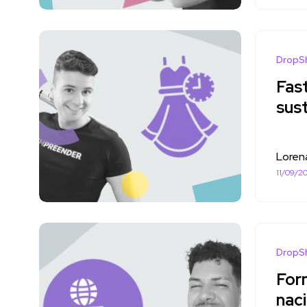
DropS
Fast
sus
Loren
11/09/2
DropS
For
nac