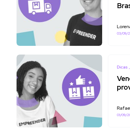
Bras
Loren
03/09/
Dicas
Ven
prov
Rafae
01/09/2