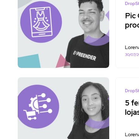
DropS
Pic
pro
Loren
30/07/
DropS
5 fe
loj
Loren