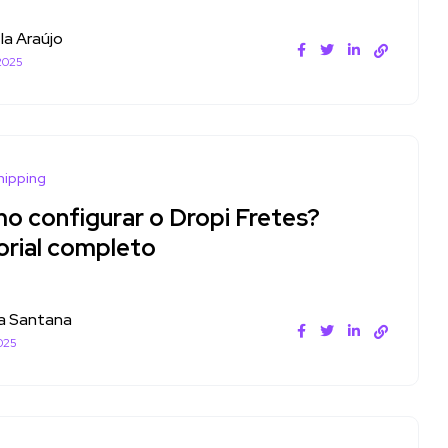
la Araújo
2025
hipping
o configurar o Dropi Fretes?
orial completo
a Santana
025