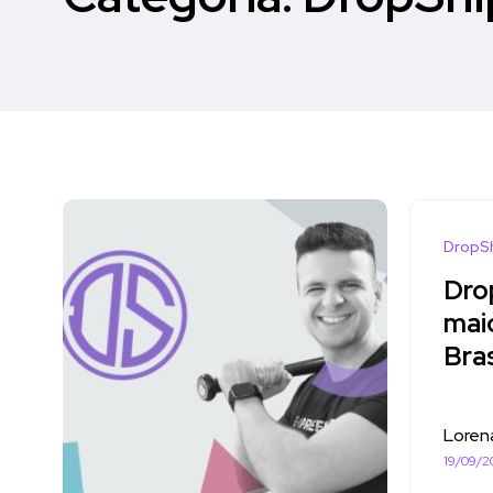
DropS
Dro
mai
Bras
Loren
19/09/2