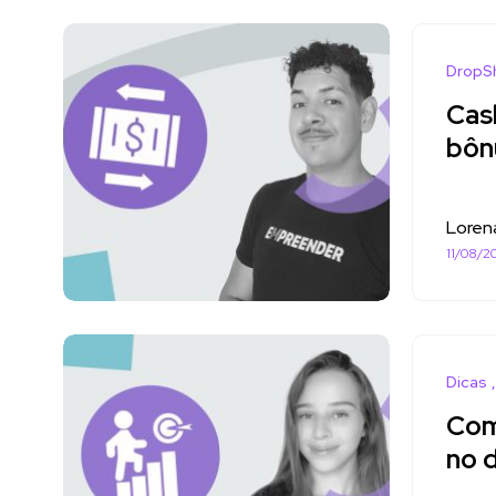
DropS
Cas
bônu
Loren
11/08/2
Dicas
Com
no 