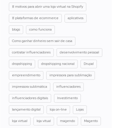
8 motivos para abrir uma loja virtual na Shopify
8 plataformas de ecommerce
aplicativos
blogs
como funciona
Como ganhar dinheiro sem sair de casa
contratar influenciadores
desenvolvimento pessoal
dropshipping
dropshipping nacional
Drupal
empreendimento
impressora para sublimação
impressora sublimática
influenciadores
influenciadores digitais
Investimento
lançamento digital
loja on-line
Lojas
loja virtual
loja vitual
magendo
Magento