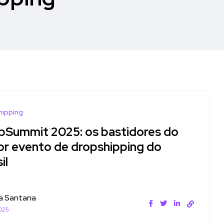
hipping
pSummit 2025: os bastidores do
or evento de dropshipping do
il
a Santana
025