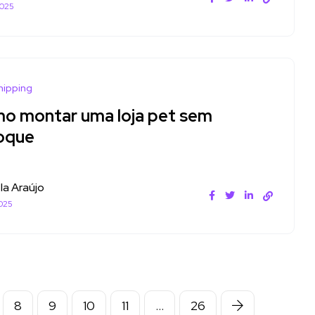
2025
hipping
o montar uma loja pet sem
oque
la Araújo
025
8
9
10
11
…
26