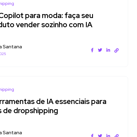
hipping
 Copilot para moda: faça seu
duto vender sozinho com IA
a Santana
2025
hipping
rramentas de IA essenciais para
as de dropshipping
a Santana