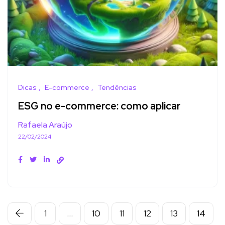
Dicas
E-commerce
Tendências
ESG no e-commerce: como aplicar
Rafaela Araújo
22/02/2024
1
…
10
11
12
13
14