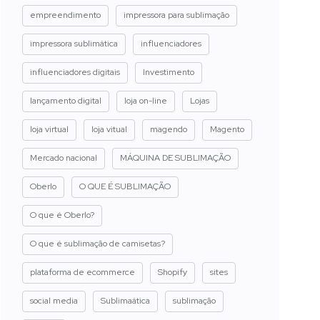
empreendimento
impressora para sublimação
impressora sublimática
influenciadores
influenciadores digitais
Investimento
lançamento digital
loja on-line
Lojas
loja virtual
loja vitual
magendo
Magento
Mercado nacional
MÁQUINA DE SUBLIMAÇÃO
Oberlo
O QUE É SUBLIMAÇÃO
O que é Oberlo?
O que é sublimação de camisetas?
plataforma de ecommerce
Shopify
sites
social media
Sublimaática
sublimação